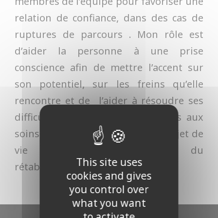
membres de l’équipe pour favoriser une
relation de confiance, dans des cas de
ruptures de parcours . Mon rôle est
d’aider la personne à une prise
conscience afin de mettre l’accent sur
son potentiel, sur les freins qu’elle
rencontre et de l’aider à résoudre ses
difficultés dans le cadre de l’accès aux
soins , de la réalisation de son projet de
vie dans la perspective du
This site uses
rétablissement.
cookies and gives
you control over
what you want
to activate