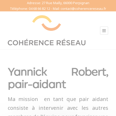
Adresse: 27 Rue Mailly, 66000 Perpignan
Cookies management panel
Téléphone: 04 68 66 82 12 - Mail: contact@coherencereseau.fr
Yannick Robert,
pair-aidant
Ma mission en tant que pair aidant
consiste à intervenir avec les autres