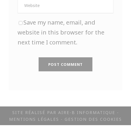
Save my name, email, and
website in this browser for the
next time I comment.
A
l
t
e
SITE RÉALISÉ PAR AIRE-B INFORMATIQUE -
MENTIONS LÉGALES
-
GESTION DES COOKIES
r