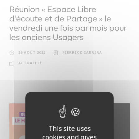
Réunion « Espace Libre
d’écoute et de Partage » le
vendredi une fois par mois pour
les anciens Usagers
26 AOÛT 2025
PIERRICK CABRERA
ACTUALITÉ
This site uses
cookies and gives