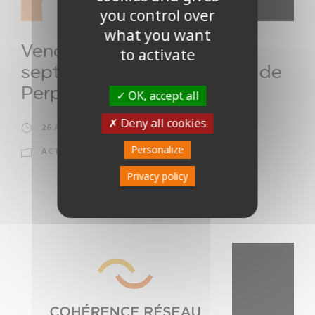
you control over
what you want
Vendredis du Handicap 12
to activate
septembre 2025 à la MDPH de
Perpignan
OK, accept all
Deny all cookies
26 AOÛT 2025
PIERRICK CABRERA
Personalize
ACTUALITÉ
Privacy policy