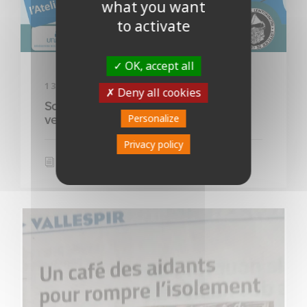
what you want
to activate
OK, accept all
13 MAI 2026
Deny all cookies
Save the date – Café Rencontre du
vendredi 22 mai 2026 à Prades
Personalize
Privacy policy
MELODY
ACTUALITÉ
0