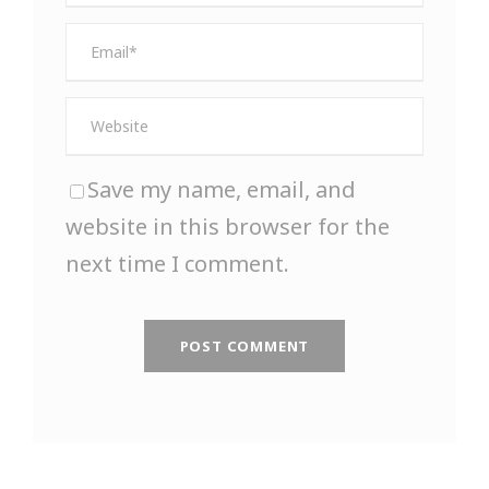
Save my name, email, and
website in this browser for the
next time I comment.
A
l
t